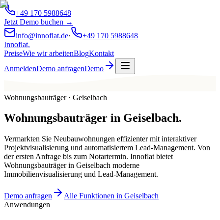
+49 170 5988648
Jetzt Demo buchen →
info@innoflat.de
·
+49 170 5988648
Innoflat
.
Preise
Wie wir arbeiten
Blog
Kontakt
Anmelden
Demo anfragen
Demo
Wohnungsbauträger · Geiselbach
Wohnungsbauträger
in
Geiselbach
.
Vermarkten Sie Neubauwohnungen effizienter mit interaktiver
Projektvisualisierung und automatisiertem Lead-Management. Von
der ersten Anfrage bis zum Notartermin. Innoflat bietet
Wohnungsbauträger in Geiselbach moderne
Immobilienvisualisierung und Lead-Management.
Demo anfragen
Alle Funktionen in Geiselbach
Anwendungen