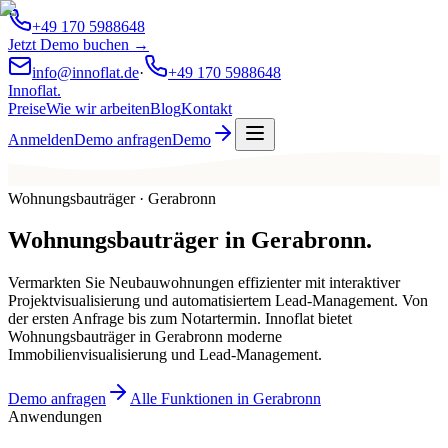
+49 170 5988648
Jetzt Demo buchen →
info@innoflat.de
·
+49 170 5988648
Innoflat
.
Preise
Wie wir arbeiten
Blog
Kontakt
Anmelden
Demo anfragen
Demo
Wohnungsbauträger · Gerabronn
Wohnungsbauträger
in
Gerabronn
.
Vermarkten Sie Neubauwohnungen effizienter mit interaktiver
Projektvisualisierung und automatisiertem Lead-Management. Von
der ersten Anfrage bis zum Notartermin. Innoflat bietet
Wohnungsbauträger in Gerabronn moderne
Immobilienvisualisierung und Lead-Management.
Demo anfragen
Alle Funktionen in Gerabronn
Anwendungen