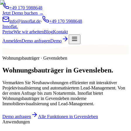
+49 170 5988648
Jetzt Demo buchen →
info@innoflat.de
·
+49 170 5988648
Innoflat
.
Preise
Wie wir arbeiten
Blog
Kontakt
Anmelden
Demo anfragen
Demo
Wohnungsbauträger · Gevensleben
Wohnungsbauträger
in
Gevensleben
.
Vermarkten Sie Neubauwohnungen effizienter mit interaktiver
Projektvisualisierung und automatisiertem Lead-Management. Von
der ersten Anfrage bis zum Notartermin. Innoflat bietet
Wohnungsbauträger in Gevensleben moderne
Immobilienvisualisierung und Lead-Management.
Demo anfragen
Alle Funktionen in Gevensleben
Anwendungen