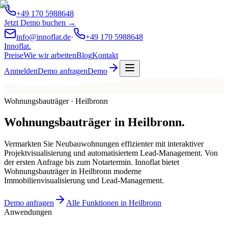
+49 170 5988648
Jetzt Demo buchen →
info@innoflat.de
·
+49 170 5988648
Innoflat
.
Preise
Wie wir arbeiten
Blog
Kontakt
Anmelden
Demo anfragen
Demo
Wohnungsbauträger · Heilbronn
Wohnungsbauträger
in
Heilbronn
.
Vermarkten Sie Neubauwohnungen effizienter mit interaktiver
Projektvisualisierung und automatisiertem Lead-Management. Von
der ersten Anfrage bis zum Notartermin. Innoflat bietet
Wohnungsbauträger in Heilbronn moderne
Immobilienvisualisierung und Lead-Management.
Demo anfragen
Alle Funktionen in Heilbronn
Anwendungen