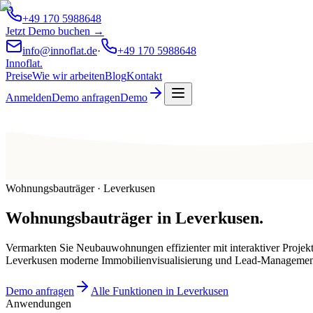
+49 170 5988648
Jetzt Demo buchen →
info@innoflat.de
·
+49 170 5988648
Innoflat
.
Preise
Wie wir arbeiten
Blog
Kontakt
Anmelden
Demo anfragen
Demo
Wohnungsbauträger · Leverkusen
Wohnungsbauträger
in
Leverkusen
.
Vermarkten Sie Neubauwohnungen effizienter mit interaktiver Projek
Leverkusen moderne Immobilienvisualisierung und Lead-Managemen
Demo anfragen
Alle Funktionen in Leverkusen
Anwendungen