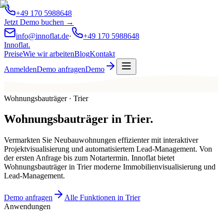
+49 170 5988648
Jetzt Demo buchen →
info@innoflat.de
·
+49 170 5988648
Innoflat
.
Preise
Wie wir arbeiten
Blog
Kontakt
Anmelden
Demo anfragen
Demo
Wohnungsbauträger · Trier
Wohnungsbauträger
in
Trier
.
Vermarkten Sie Neubauwohnungen effizienter mit interaktiver
Projektvisualisierung und automatisiertem Lead-Management. Von
der ersten Anfrage bis zum Notartermin. Innoflat bietet
Wohnungsbauträger in Trier moderne Immobilienvisualisierung und
Lead-Management.
Demo anfragen
Alle Funktionen in Trier
Anwendungen