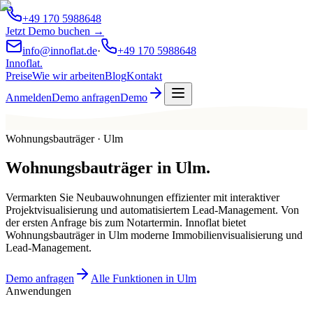
+49 170 5988648
Jetzt Demo buchen →
info@innoflat.de
·
+49 170 5988648
Innoflat
.
Preise
Wie wir arbeiten
Blog
Kontakt
Anmelden
Demo anfragen
Demo
Wohnungsbauträger · Ulm
Wohnungsbauträger
in
Ulm
.
Vermarkten Sie Neubauwohnungen effizienter mit interaktiver
Projektvisualisierung und automatisiertem Lead-Management. Von
der ersten Anfrage bis zum Notartermin. Innoflat bietet
Wohnungsbauträger in Ulm moderne Immobilienvisualisierung und
Lead-Management.
Demo anfragen
Alle Funktionen in Ulm
Anwendungen