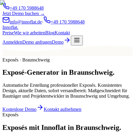
+49 170 5988648
Jetzt Demo buchen →
info@innoflat.de
·
+49 170 5988648
Innoflat
.
Preise
Wie wir arbeiten
Blog
Kontakt
Anmelden
Demo anfragen
Demo
Exposés · Braunschweig
Exposé-Generator
in
Braunschweig
.
Automatische Erstellung professioneller Exposés. Konsistentes
Design, aktuelle Daten, sofort versandbereit. Maßgeschneidert für
Bauträger und Projektentwickler in Braunschweig und Umgebung.
Kostenlose Demo
Kontakt aufnehmen
Exposés
Exposés mit Innoflat in Braunschweig.