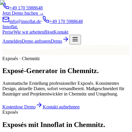
+49 170 5988648
Jetzt Demo buchen →
info@innoflat.de
·
+49 170 5988648
Innoflat
.
Preise
Wie wir arbeiten
Blog
Kontakt
Anmelden
Demo anfragen
Demo
Exposés · Chemnitz
Exposé-Generator
in
Chemnitz
.
Automatische Erstellung professioneller Exposés. Konsistentes
Design, aktuelle Daten, sofort versandbereit. Maßgeschneidert für
Bauträger und Projektentwickler in Chemnitz und Umgebung.
Kostenlose Demo
Kontakt aufnehmen
Exposés
Exposés mit Innoflat in Chemnitz.