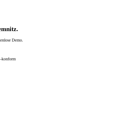
emnitz.
stenlose Demo.
konform