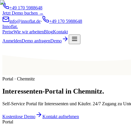
+49 170 5988648
Jetzt Demo buchen →
info@innoflat.de
·
+49 170 5988648
Innoflat
.
Preise
Wie wir arbeiten
Blog
Kontakt
Anmelden
Demo anfragen
Demo
Portal · Chemnitz
Interessenten-Portal
in
Chemnitz
.
Self-Service Portal für Interessenten und Käufer. 24/7 Zugang zu U
Kostenlose Demo
Kontakt aufnehmen
Portal