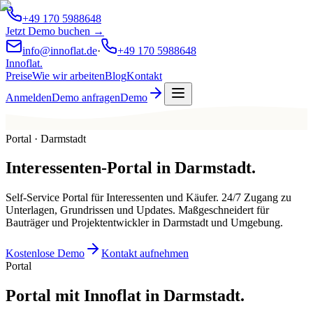
+49 170 5988648
Jetzt Demo buchen →
info@innoflat.de
·
+49 170 5988648
Innoflat
.
Preise
Wie wir arbeiten
Blog
Kontakt
Anmelden
Demo anfragen
Demo
Portal · Darmstadt
Interessenten-Portal
in
Darmstadt
.
Self-Service Portal für Interessenten und Käufer. 24/7 Zugang zu
Unterlagen, Grundrissen und Updates. Maßgeschneidert für
Bauträger und Projektentwickler in Darmstadt und Umgebung.
Kostenlose Demo
Kontakt aufnehmen
Portal
Portal mit Innoflat in Darmstadt.