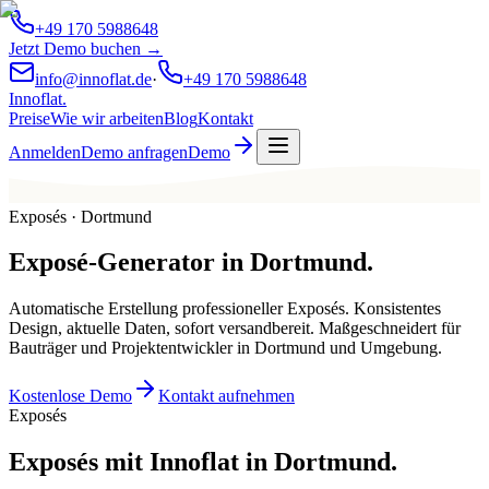
+49 170 5988648
Jetzt Demo buchen →
info@innoflat.de
·
+49 170 5988648
Innoflat
.
Preise
Wie wir arbeiten
Blog
Kontakt
Anmelden
Demo anfragen
Demo
Exposés · Dortmund
Exposé-Generator
in
Dortmund
.
Automatische Erstellung professioneller Exposés. Konsistentes
Design, aktuelle Daten, sofort versandbereit. Maßgeschneidert für
Bauträger und Projektentwickler in Dortmund und Umgebung.
Kostenlose Demo
Kontakt aufnehmen
Exposés
Exposés mit Innoflat in Dortmund.