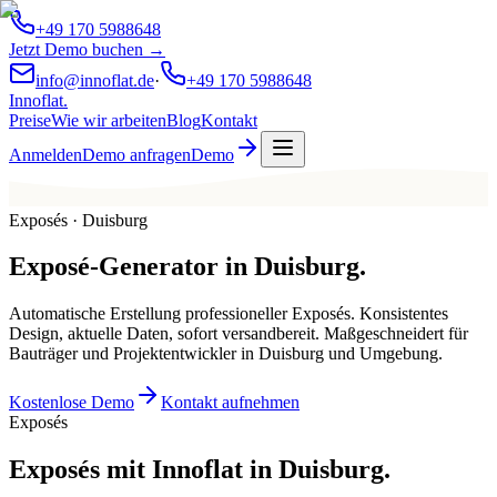
+49 170 5988648
Jetzt Demo buchen →
info@innoflat.de
·
+49 170 5988648
Innoflat
.
Preise
Wie wir arbeiten
Blog
Kontakt
Anmelden
Demo anfragen
Demo
Exposés · Duisburg
Exposé-Generator
in
Duisburg
.
Automatische Erstellung professioneller Exposés. Konsistentes
Design, aktuelle Daten, sofort versandbereit. Maßgeschneidert für
Bauträger und Projektentwickler in Duisburg und Umgebung.
Kostenlose Demo
Kontakt aufnehmen
Exposés
Exposés mit Innoflat in Duisburg.