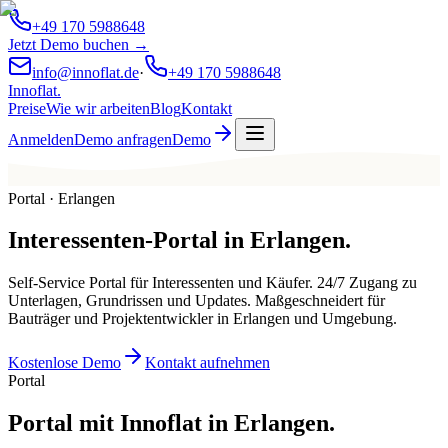
+49 170 5988648
Jetzt Demo buchen →
info@innoflat.de
·
+49 170 5988648
Innoflat
.
Preise
Wie wir arbeiten
Blog
Kontakt
Anmelden
Demo anfragen
Demo
Portal · Erlangen
Interessenten-Portal
in
Erlangen
.
Self-Service Portal für Interessenten und Käufer. 24/7 Zugang zu
Unterlagen, Grundrissen und Updates. Maßgeschneidert für
Bauträger und Projektentwickler in Erlangen und Umgebung.
Kostenlose Demo
Kontakt aufnehmen
Portal
Portal mit Innoflat in Erlangen.