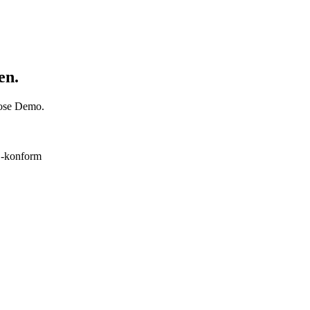
en.
nlose Demo.
konform