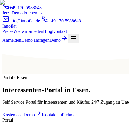
+49 170 5988648
Jetzt Demo buchen →
info@innoflat.de
·
+49 170 5988648
Innoflat
.
Preise
Wie wir arbeiten
Blog
Kontakt
Anmelden
Demo anfragen
Demo
Portal · Essen
Interessenten-Portal
in
Essen
.
Self-Service Portal für Interessenten und Käufer. 24/7 Zugang zu U
Kostenlose Demo
Kontakt aufnehmen
Portal