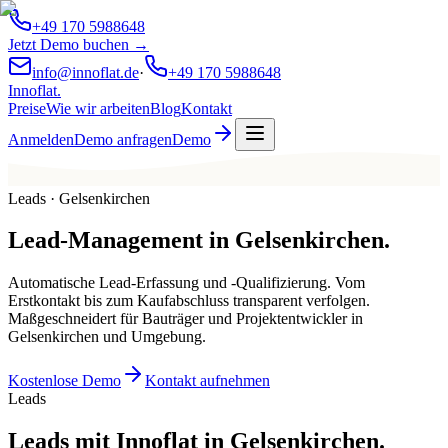
+49 170 5988648
Jetzt Demo buchen →
info@innoflat.de
·
+49 170 5988648
Innoflat
.
Preise
Wie wir arbeiten
Blog
Kontakt
Anmelden
Demo anfragen
Demo
Leads · Gelsenkirchen
Lead-Management
in
Gelsenkirchen
.
Automatische Lead-Erfassung und -Qualifizierung. Vom
Erstkontakt bis zum Kaufabschluss transparent verfolgen.
Maßgeschneidert für Bauträger und Projektentwickler in
Gelsenkirchen und Umgebung.
Kostenlose Demo
Kontakt aufnehmen
Leads
Leads mit Innoflat in Gelsenkirchen.