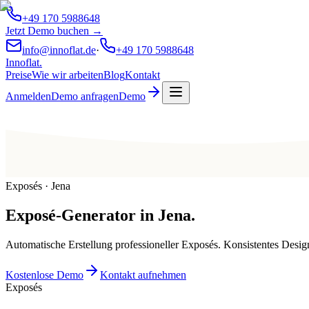
+49 170 5988648
Jetzt Demo buchen →
info@innoflat.de
·
+49 170 5988648
Innoflat
.
Preise
Wie wir arbeiten
Blog
Kontakt
Anmelden
Demo anfragen
Demo
Exposés · Jena
Exposé-Generator
in
Jena
.
Automatische Erstellung professioneller Exposés. Konsistentes Desig
Kostenlose Demo
Kontakt aufnehmen
Exposés