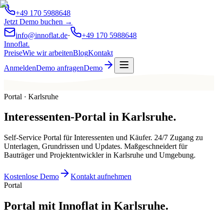
+49 170 5988648
Jetzt Demo buchen →
info@innoflat.de
·
+49 170 5988648
Innoflat
.
Preise
Wie wir arbeiten
Blog
Kontakt
Anmelden
Demo anfragen
Demo
Portal · Karlsruhe
Interessenten-Portal
in
Karlsruhe
.
Self-Service Portal für Interessenten und Käufer. 24/7 Zugang zu
Unterlagen, Grundrissen und Updates. Maßgeschneidert für
Bauträger und Projektentwickler in Karlsruhe und Umgebung.
Kostenlose Demo
Kontakt aufnehmen
Portal
Portal mit Innoflat in Karlsruhe.