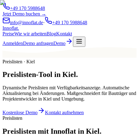
+49 170 5988648
Jetzt Demo buchen →
info@innoflat.de
·
+49 170 5988648
Innoflat
.
Preise
Wie wir arbeiten
Blog
Kontakt
Anmelden
Demo anfragen
Demo
Preislisten · Kiel
Preislisten-Tool
in
Kiel
.
Dynamische Preislisten mit Verfügbarkeitsanzeige. Automatische
Aktualisierung bei Änderungen. Maßgeschneidert für Bauträger und
Projektentwickler in Kiel und Umgebung.
Kostenlose Demo
Kontakt aufnehmen
Preislisten
Preislisten mit Innoflat in Kiel.