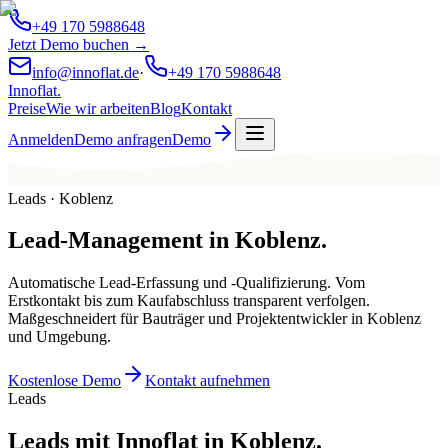
+49 170 5988648
Jetzt Demo buchen →
info@innoflat.de
·
+49 170 5988648
Innoflat
.
Preise
Wie wir arbeiten
Blog
Kontakt
Anmelden
Demo anfragen
Demo
Leads · Koblenz
Lead-Management
in
Koblenz
.
Automatische Lead-Erfassung und -Qualifizierung. Vom
Erstkontakt bis zum Kaufabschluss transparent verfolgen.
Maßgeschneidert für Bauträger und Projektentwickler in Koblenz
und Umgebung.
Kostenlose Demo
Kontakt aufnehmen
Leads
Leads mit Innoflat in Koblenz.