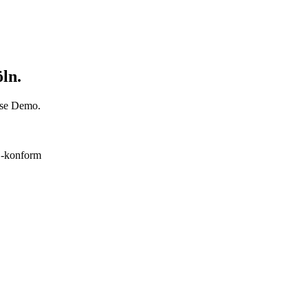
öln.
lose Demo.
konform