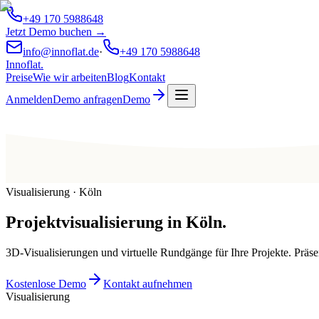
+49 170 5988648
Jetzt Demo buchen →
info@innoflat.de
·
+49 170 5988648
Innoflat
.
Preise
Wie wir arbeiten
Blog
Kontakt
Anmelden
Demo anfragen
Demo
Visualisierung · Köln
Projektvisualisierung
in
Köln
.
3D-Visualisierungen und virtuelle Rundgänge für Ihre Projekte. Präs
Kostenlose Demo
Kontakt aufnehmen
Visualisierung