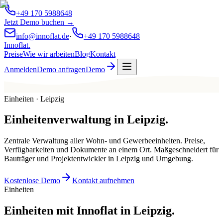
+49 170 5988648
Jetzt Demo buchen →
info@innoflat.de
·
+49 170 5988648
Innoflat
.
Preise
Wie wir arbeiten
Blog
Kontakt
Anmelden
Demo anfragen
Demo
Einheiten · Leipzig
Einheitenverwaltung
in
Leipzig
.
Zentrale Verwaltung aller Wohn- und Gewerbeeinheiten. Preise,
Verfügbarkeiten und Dokumente an einem Ort. Maßgeschneidert für
Bauträger und Projektentwickler in Leipzig und Umgebung.
Kostenlose Demo
Kontakt aufnehmen
Einheiten
Einheiten mit Innoflat in Leipzig.