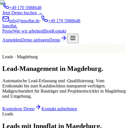
+49 170 5988648
Jetzt Demo buchen →
info@innoflat.de
·
+49 170 5988648
Innoflat
.
Preise
Wie wir arbeiten
Blog
Kontakt
Anmelden
Demo anfragen
Demo
Leads · Magdeburg
Lead-Management
in
Magdeburg
.
Automatische Lead-Erfassung und -Qualifizierung. Vom
Erstkontakt bis zum Kaufabschluss transparent verfolgen.
Maßgeschneidert für Bauträger und Projektentwickler in Magdeburg
und Umgebung.
Kostenlose Demo
Kontakt aufnehmen
Leads
Leads mit Innoflat in Magdeburg.