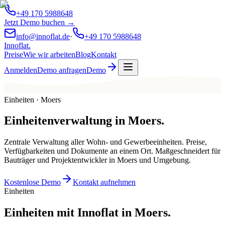
+49 170 5988648
Jetzt Demo buchen →
info@innoflat.de
·
+49 170 5988648
Innoflat
.
Preise
Wie wir arbeiten
Blog
Kontakt
Anmelden
Demo anfragen
Demo
Einheiten · Moers
Einheitenverwaltung
in
Moers
.
Zentrale Verwaltung aller Wohn- und Gewerbeeinheiten. Preise,
Verfügbarkeiten und Dokumente an einem Ort. Maßgeschneidert für
Bauträger und Projektentwickler in Moers und Umgebung.
Kostenlose Demo
Kontakt aufnehmen
Einheiten
Einheiten mit Innoflat in Moers.