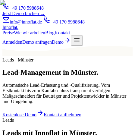
+49 170 5988648
Jetzt Demo buchen →
info@innoflat.de
·
+49 170 5988648
Innoflat
.
Preise
Wie wir arbeiten
Blog
Kontakt
Anmelden
Demo anfragen
Demo
Leads · Münster
Lead-Management
in
Münster
.
Automatische Lead-Erfassung und -Qualifizierung. Vom
Erstkontakt bis zum Kaufabschluss transparent verfolgen.
Maßgeschneidert für Bauträger und Projektentwickler in Münster
und Umgebung.
Kostenlose Demo
Kontakt aufnehmen
Leads
Leads mit Innoflat in Münster.