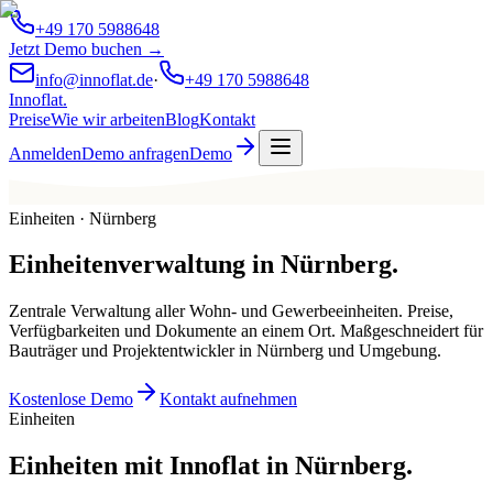
+49 170 5988648
Jetzt Demo buchen →
info@innoflat.de
·
+49 170 5988648
Innoflat
.
Preise
Wie wir arbeiten
Blog
Kontakt
Anmelden
Demo anfragen
Demo
Einheiten · Nürnberg
Einheitenverwaltung
in
Nürnberg
.
Zentrale Verwaltung aller Wohn- und Gewerbeeinheiten. Preise,
Verfügbarkeiten und Dokumente an einem Ort. Maßgeschneidert für
Bauträger und Projektentwickler in Nürnberg und Umgebung.
Kostenlose Demo
Kontakt aufnehmen
Einheiten
Einheiten mit Innoflat in Nürnberg.