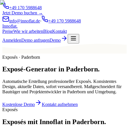
+49 170 5988648
Jetzt Demo buchen →
info@innoflat.de
·
+49 170 5988648
Innoflat
.
Preise
Wie wir arbeiten
Blog
Kontakt
Anmelden
Demo anfragen
Demo
Exposés · Paderborn
Exposé-Generator
in
Paderborn
.
Automatische Erstellung professioneller Exposés. Konsistentes
Design, aktuelle Daten, sofort versandbereit. Maßgeschneidert für
Bauträger und Projektentwickler in Paderborn und Umgebung.
Kostenlose Demo
Kontakt aufnehmen
Exposés
Exposés mit Innoflat in Paderborn.