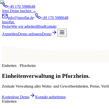
+49 170 5988648
Jetzt Demo buchen →
info@innoflat.de
·
+49 170 5988648
Innoflat
.
Preise
Wie wir arbeiten
Blog
Kontakt
Anmelden
Demo anfragen
Demo
Einheiten · Pforzheim
Einheitenverwaltung
in
Pforzheim
.
Zentrale Verwaltung aller Wohn- und Gewerbeeinheiten. Preise, Ver
Kostenlose Demo
Kontakt aufnehmen
Einheiten