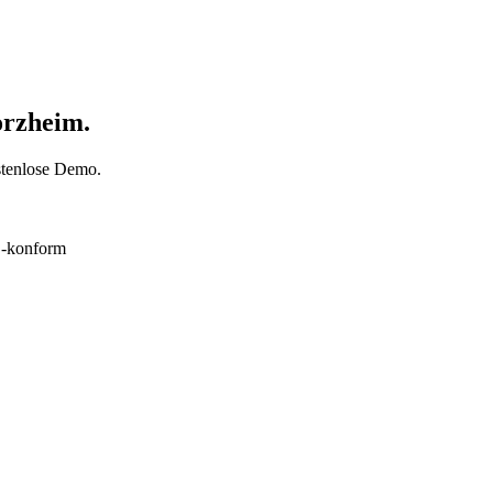
orzheim.
ostenlose Demo.
konform