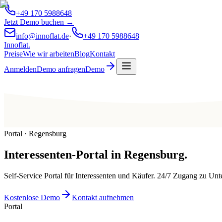
+49 170 5988648
Jetzt Demo buchen →
info@innoflat.de
·
+49 170 5988648
Innoflat
.
Preise
Wie wir arbeiten
Blog
Kontakt
Anmelden
Demo anfragen
Demo
Portal · Regensburg
Interessenten-Portal
in
Regensburg
.
Self-Service Portal für Interessenten und Käufer. 24/7 Zugang zu U
Kostenlose Demo
Kontakt aufnehmen
Portal