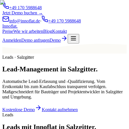
+49 170 5988648
Jetzt Demo buchen →
info@innoflat.de
·
+49 170 5988648
Innoflat
.
Preise
Wie wir arbeiten
Blog
Kontakt
Anmelden
Demo anfragen
Demo
Leads · Salzgitter
Lead-Management
in
Salzgitter
.
Automatische Lead-Erfassung und -Qualifizierung. Vom
Erstkontakt bis zum Kaufabschluss transparent verfolgen.
Maßgeschneidert für Bauträger und Projektentwickler in Salzgitter
und Umgebung.
Kostenlose Demo
Kontakt aufnehmen
Leads
Leads mit Innoflat in Salzgitter.