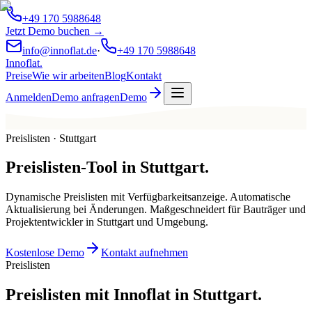
+49 170 5988648
Jetzt Demo buchen →
info@innoflat.de
·
+49 170 5988648
Innoflat
.
Preise
Wie wir arbeiten
Blog
Kontakt
Anmelden
Demo anfragen
Demo
Preislisten · Stuttgart
Preislisten-Tool
in
Stuttgart
.
Dynamische Preislisten mit Verfügbarkeitsanzeige. Automatische
Aktualisierung bei Änderungen. Maßgeschneidert für Bauträger und
Projektentwickler in Stuttgart und Umgebung.
Kostenlose Demo
Kontakt aufnehmen
Preislisten
Preislisten mit Innoflat in Stuttgart.