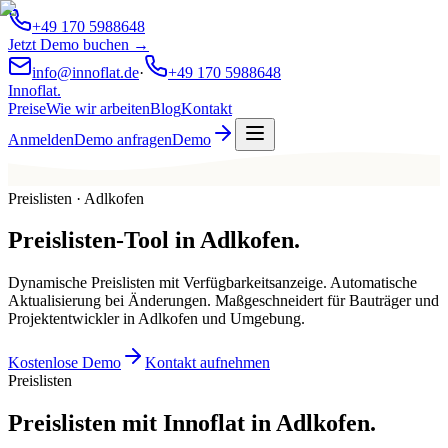
+49 170 5988648
Jetzt Demo buchen →
info@innoflat.de
·
+49 170 5988648
Innoflat
.
Preise
Wie wir arbeiten
Blog
Kontakt
Anmelden
Demo anfragen
Demo
Preislisten · Adlkofen
Preislisten-Tool
in
Adlkofen
.
Dynamische Preislisten mit Verfügbarkeitsanzeige. Automatische
Aktualisierung bei Änderungen. Maßgeschneidert für Bauträger und
Projektentwickler in Adlkofen und Umgebung.
Kostenlose Demo
Kontakt aufnehmen
Preislisten
Preislisten mit Innoflat in Adlkofen.