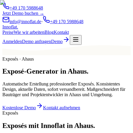
+49 170 5988648
Jetzt Demo buchen →
info@innoflat.de
·
+49 170 5988648
Innoflat
.
Preise
Wie wir arbeiten
Blog
Kontakt
Anmelden
Demo anfragen
Demo
Exposés · Ahaus
Exposé-Generator
in
Ahaus
.
Automatische Erstellung professioneller Exposés. Konsistentes
Design, aktuelle Daten, sofort versandbereit. Maßgeschneidert für
Bauträger und Projektentwickler in Ahaus und Umgebung.
Kostenlose Demo
Kontakt aufnehmen
Exposés
Exposés mit Innoflat in Ahaus.