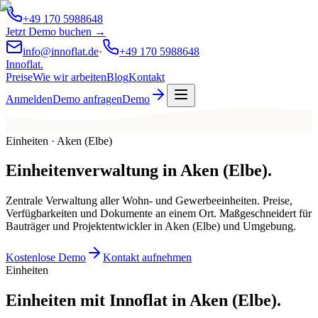
+49 170 5988648
Jetzt Demo buchen →
info@innoflat.de
·
+49 170 5988648
Innoflat
.
Preise
Wie wir arbeiten
Blog
Kontakt
Anmelden
Demo anfragen
Demo
Einheiten · Aken (Elbe)
Einheitenverwaltung
in
Aken (Elbe)
.
Zentrale Verwaltung aller Wohn- und Gewerbeeinheiten. Preise,
Verfügbarkeiten und Dokumente an einem Ort. Maßgeschneidert für
Bauträger und Projektentwickler in Aken (Elbe) und Umgebung.
Kostenlose Demo
Kontakt aufnehmen
Einheiten
Einheiten mit Innoflat in Aken (Elbe).