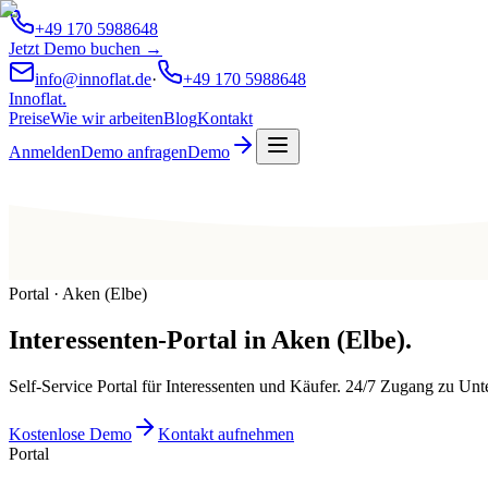
+49 170 5988648
Jetzt Demo buchen →
info@innoflat.de
·
+49 170 5988648
Innoflat
.
Preise
Wie wir arbeiten
Blog
Kontakt
Anmelden
Demo anfragen
Demo
Portal · Aken (Elbe)
Interessenten-Portal
in
Aken (Elbe)
.
Self-Service Portal für Interessenten und Käufer. 24/7 Zugang zu U
Kostenlose Demo
Kontakt aufnehmen
Portal