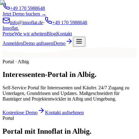
+49 170 5988648
Jetzt Demo buchen →
info@innoflat.de
·
+49 170 5988648
Innoflat
.
Preise
Wie wir arbeiten
Blog
Kontakt
Anmelden
Demo anfragen
Demo
Portal · Albig
Interessenten-Portal
in
Albig
.
Self-Service Portal für Interessenten und Käufer. 24/7 Zugang zu
Unterlagen, Grundrissen und Updates. Maßgeschneidert für
Bauträger und Projektentwickler in Albig und Umgebung.
Kostenlose Demo
Kontakt aufnehmen
Portal
Portal mit Innoflat in Albig.