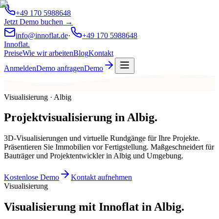
+49 170 5988648
Jetzt Demo buchen →
info@innoflat.de
·
+49 170 5988648
Innoflat
.
Preise
Wie wir arbeiten
Blog
Kontakt
Anmelden
Demo anfragen
Demo
Visualisierung · Albig
Projektvisualisierung
in
Albig
.
3D-Visualisierungen und virtuelle Rundgänge für Ihre Projekte.
Präsentieren Sie Immobilien vor Fertigstellung. Maßgeschneidert für
Bauträger und Projektentwickler in Albig und Umgebung.
Kostenlose Demo
Kontakt aufnehmen
Visualisierung
Visualisierung mit Innoflat in Albig.