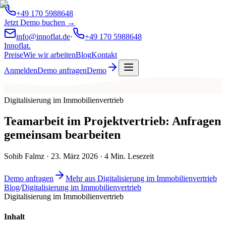
+49 170 5988648
Jetzt Demo buchen →
info@innoflat.de
·
+49 170 5988648
Innoflat
.
Preise
Wie wir arbeiten
Blog
Kontakt
Anmelden
Demo anfragen
Demo
Digitalisierung im Immobilienvertrieb
Teamarbeit im Projektvertrieb: Anfragen
gemeinsam bearbeiten
Sohib Falmz
·
23. März 2026
·
4
Min. Lesezeit
Demo anfragen
Mehr aus Digitalisierung im Immobilienvertrieb
Blog
/
Digitalisierung im Immobilienvertrieb
Digitalisierung im Immobilienvertrieb
Inhalt