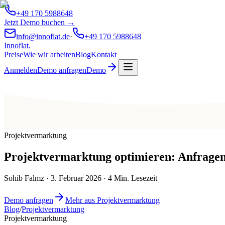
+49 170 5988648
Jetzt Demo buchen →
info@innoflat.de
·
+49 170 5988648
Innoflat
.
Preise
Wie wir arbeiten
Blog
Kontakt
Anmelden
Demo anfragen
Demo
Projektvermarktung
Projektvermarktung optimieren: Anfragen 
Sohib Falmz
·
3. Februar 2026
·
4
Min. Lesezeit
Demo anfragen
Mehr aus Projektvermarktung
Blog
/
Projektvermarktung
Projektvermarktung