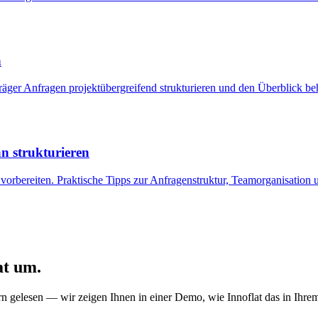
n
äger Anfragen projektübergreifend strukturieren und den Überblick beh
n strukturieren
 vorbereiten. Praktische Tipps zur Anfragenstruktur, Teamorganisation u
at um.
rn gelesen — wir zeigen Ihnen in einer Demo, wie Innoflat das in Ihrem