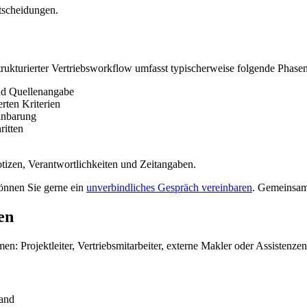
ntscheidungen.
strukturierter Vertriebsworkflow umfasst typischerweise folgende Phasen
nd Quellenangabe
rten Kriterien
inbarung
itten
otizen, Verantwortlichkeiten und Zeitangaben.
können Sie gerne ein
unverbindliches Gespräch vereinbaren
. Gemeinsam 
en
: Projektleiter, Vertriebsmitarbeiter, externe Makler oder Assistenzen
tand