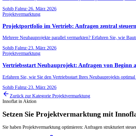
Sohib Falmz
·
26. März 2026
Projektvermarktung
Projektportfolio im Vertrieb: Anfragen zentral steuer
Mehrere Neubauprojekte parallel vermarkten? Erfahren Sie, wie Bautr
Sohib Falmz
·
23. März 2026
Projektvermarktung
Vertriebsstart Neubauprojekt: Anfragen von Beginn a
Erfahren Sie, wie Sie den Vertriebsstart Ihres Neubauprojekts optimal
Sohib Falmz
·
23. März 2026
Zurück zur Kategorie
Projektvermarktung
Innoflat in Aktion
Setzen Sie
Projektvermarktung
mit Innofl
Sie haben Projektvermarktung optimieren: Anfragen strukturiert steue