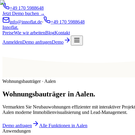
+49 170 5988648
Jetzt Demo buchen →
info@innoflat.de
·
+49 170 5988648
Innoflat
.
Preise
Wie wir arbeiten
Blog
Kontakt
Anmelden
Demo anfragen
Demo
Wohnungsbauträger · Aalen
Wohnungsbauträger
in
Aalen
.
Vermarkten Sie Neubauwohnungen effizienter mit interaktiver Projek
Aalen moderne Immobilienvisualisierung und Lead-Management.
Demo anfragen
Alle Funktionen in Aalen
Anwendungen