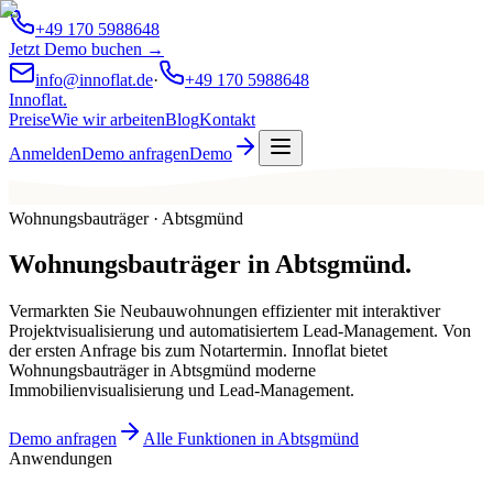
+49 170 5988648
Jetzt Demo buchen →
info@innoflat.de
·
+49 170 5988648
Innoflat
.
Preise
Wie wir arbeiten
Blog
Kontakt
Anmelden
Demo anfragen
Demo
Wohnungsbauträger · Abtsgmünd
Wohnungsbauträger
in
Abtsgmünd
.
Vermarkten Sie Neubauwohnungen effizienter mit interaktiver
Projektvisualisierung und automatisiertem Lead-Management. Von
der ersten Anfrage bis zum Notartermin. Innoflat bietet
Wohnungsbauträger in Abtsgmünd moderne
Immobilienvisualisierung und Lead-Management.
Demo anfragen
Alle Funktionen in Abtsgmünd
Anwendungen