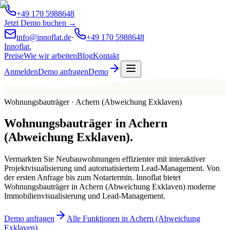
+49 170 5988648
Jetzt Demo buchen →
info@innoflat.de
·
+49 170 5988648
Innoflat
.
Preise
Wie wir arbeiten
Blog
Kontakt
Anmelden
Demo anfragen
Demo
Wohnungsbauträger · Achern (Abweichung Exklaven)
Wohnungsbauträger
in
Achern
(Abweichung Exklaven)
.
Vermarkten Sie Neubauwohnungen effizienter mit interaktiver
Projektvisualisierung und automatisiertem Lead-Management. Von
der ersten Anfrage bis zum Notartermin. Innoflat bietet
Wohnungsbauträger in Achern (Abweichung Exklaven) moderne
Immobilienvisualisierung und Lead-Management.
Demo anfragen
Alle Funktionen in Achern (Abweichung
Exklaven)