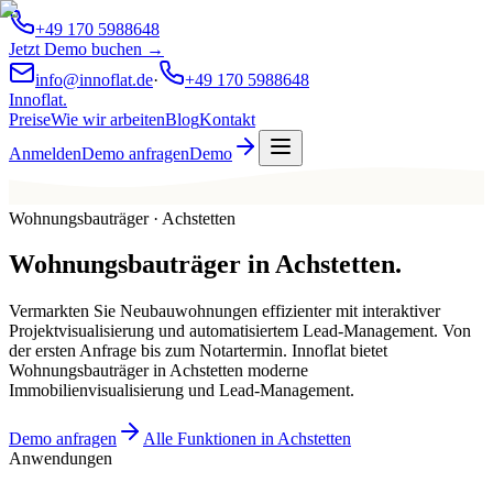
+49 170 5988648
Jetzt Demo buchen →
info@innoflat.de
·
+49 170 5988648
Innoflat
.
Preise
Wie wir arbeiten
Blog
Kontakt
Anmelden
Demo anfragen
Demo
Wohnungsbauträger · Achstetten
Wohnungsbauträger
in
Achstetten
.
Vermarkten Sie Neubauwohnungen effizienter mit interaktiver
Projektvisualisierung und automatisiertem Lead-Management. Von
der ersten Anfrage bis zum Notartermin. Innoflat bietet
Wohnungsbauträger in Achstetten moderne
Immobilienvisualisierung und Lead-Management.
Demo anfragen
Alle Funktionen in Achstetten
Anwendungen