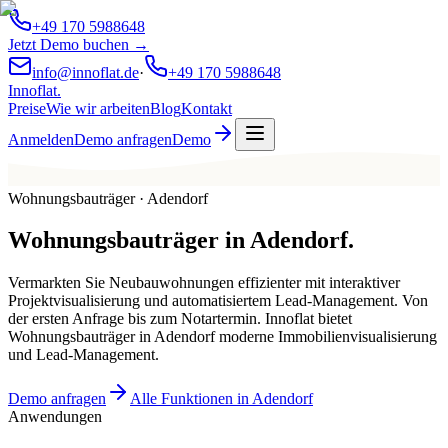
+49 170 5988648
Jetzt Demo buchen →
info@innoflat.de
·
+49 170 5988648
Innoflat
.
Preise
Wie wir arbeiten
Blog
Kontakt
Anmelden
Demo anfragen
Demo
Wohnungsbauträger · Adendorf
Wohnungsbauträger
in
Adendorf
.
Vermarkten Sie Neubauwohnungen effizienter mit interaktiver
Projektvisualisierung und automatisiertem Lead-Management. Von
der ersten Anfrage bis zum Notartermin. Innoflat bietet
Wohnungsbauträger in Adendorf moderne Immobilienvisualisierung
und Lead-Management.
Demo anfragen
Alle Funktionen in Adendorf
Anwendungen