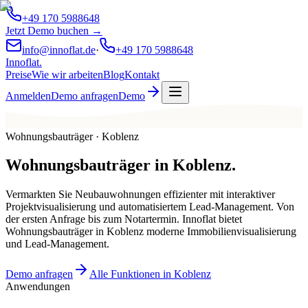
+49 170 5988648
Jetzt Demo buchen →
info@innoflat.de
·
+49 170 5988648
Innoflat
.
Preise
Wie wir arbeiten
Blog
Kontakt
Anmelden
Demo anfragen
Demo
Wohnungsbauträger · Koblenz
Wohnungsbauträger
in
Koblenz
.
Vermarkten Sie Neubauwohnungen effizienter mit interaktiver
Projektvisualisierung und automatisiertem Lead-Management. Von
der ersten Anfrage bis zum Notartermin. Innoflat bietet
Wohnungsbauträger in Koblenz moderne Immobilienvisualisierung
und Lead-Management.
Demo anfragen
Alle Funktionen in Koblenz
Anwendungen