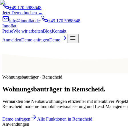
+49 170 5988648
Jetzt Demo buchen →
info@innoflat.de
·
+49 170 5988648
Innoflat
.
Preise
Wie wir arbeiten
Blog
Kontakt
Anmelden
Demo anfragen
Demo
Wohnungsbauträger · Remscheid
Wohnungsbauträger
in
Remscheid
.
Vermarkten Sie Neubauwohnungen effizienter mit interaktiver Projek
Remscheid moderne Immobilienvisualisierung und Lead-Management
Demo anfragen
Alle Funktionen in Remscheid
Anwendungen