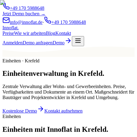
+49 170 5988648
Jetzt Demo buchen →
info@innoflat.de
·
+49 170 5988648
Innoflat
.
Preise
Wie wir arbeiten
Blog
Kontakt
Anmelden
Demo anfragen
Demo
Einheiten · Krefeld
Einheitenverwaltung
in
Krefeld
.
Zentrale Verwaltung aller Wohn- und Gewerbeeinheiten. Preise,
Verfügbarkeiten und Dokumente an einem Ort. Maßgeschneidert für
Bauträger und Projektentwickler in Krefeld und Umgebung.
Kostenlose Demo
Kontakt aufnehmen
Einheiten
Einheiten mit Innoflat in Krefeld.