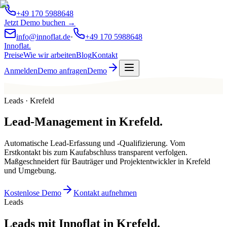
+49 170 5988648
Jetzt Demo buchen →
info@innoflat.de
·
+49 170 5988648
Innoflat
.
Preise
Wie wir arbeiten
Blog
Kontakt
Anmelden
Demo anfragen
Demo
Leads · Krefeld
Lead-Management
in
Krefeld
.
Automatische Lead-Erfassung und -Qualifizierung. Vom
Erstkontakt bis zum Kaufabschluss transparent verfolgen.
Maßgeschneidert für Bauträger und Projektentwickler in Krefeld
und Umgebung.
Kostenlose Demo
Kontakt aufnehmen
Leads
Leads mit Innoflat in Krefeld.