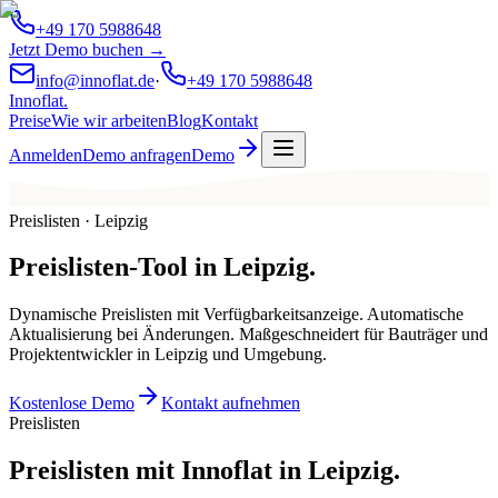
+49 170 5988648
Jetzt Demo buchen →
info@innoflat.de
·
+49 170 5988648
Innoflat
.
Preise
Wie wir arbeiten
Blog
Kontakt
Anmelden
Demo anfragen
Demo
Preislisten · Leipzig
Preislisten-Tool
in
Leipzig
.
Dynamische Preislisten mit Verfügbarkeitsanzeige. Automatische
Aktualisierung bei Änderungen. Maßgeschneidert für Bauträger und
Projektentwickler in Leipzig und Umgebung.
Kostenlose Demo
Kontakt aufnehmen
Preislisten
Preislisten mit Innoflat in Leipzig.