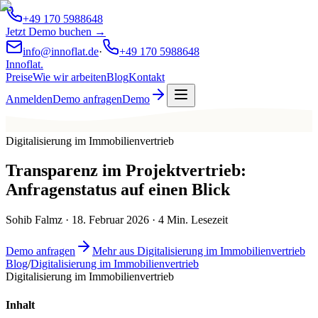
+49 170 5988648
Jetzt Demo buchen →
info@innoflat.de
·
+49 170 5988648
Innoflat
.
Preise
Wie wir arbeiten
Blog
Kontakt
Anmelden
Demo anfragen
Demo
Digitalisierung im Immobilienvertrieb
Transparenz im Projektvertrieb:
Anfragenstatus auf einen Blick
Sohib Falmz
·
18. Februar 2026
·
4
Min. Lesezeit
Demo anfragen
Mehr aus Digitalisierung im Immobilienvertrieb
Blog
/
Digitalisierung im Immobilienvertrieb
Digitalisierung im Immobilienvertrieb
Inhalt